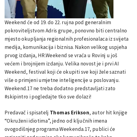
Weekend će od 19. do 22. rujna pod generalnim
pokroviteljstvom Adris grupe, ponovno biti centralno
mjesto okupljanja regionalnih profesionalaca iz svijeta
medija, komunikacija i biznisa. Nakon velikog uspjeha
prvog izdanja, HR.Weekend se vraća u Rovinj u još
većem i brojnijem izdanju. Velika novost je i prvi AI
Weekend, festival koji će okupiti sve koji žele saznati
više o primjeni umjetne inteligencije u poslovanju.
Weekend.17 ne treba dodatno predstavljati zato
#skipintro i pogledajte tko sve dolazi!
Predavač i spisatelj
Thomas Erikson
, autor hit knjige
“Okruženi idiotima”, jedno od ključnih imena
ovogodišnjeg programa Weekenda.17, publici će