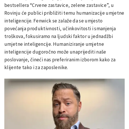
bestsellera “Crvene zastavice, zelene zastavice”, u
Rovinju će publici približiti temu humanizacije umjetne
inteligencije. Fenwick se zalaže da se umjesto
povećanja produktivnosti, učinkovitosti i smanjenja
troškova, fokusiramo na ljudski faktor u jednadžbi
umjetne inteligencije. Humaniziranje umjetne
inteligencije dugoročno može unaprijediti naše
poslovanje, čineći nas preferiranim izborom kako za
klijente tako i za zaposlenike.