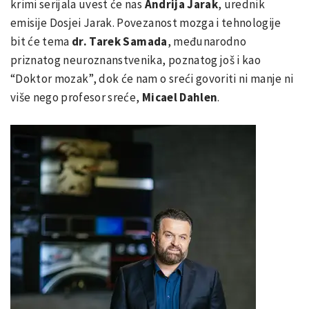
krimi serijala uvest će nas
Andrija Jarak
, urednik
emisije Dosjei Jarak. Povezanost mozga i tehnologije
bit će tema
dr. Tarek Samada
, međunarodno
priznatog neuroznanstvenika, poznatog još i kao
“Doktor mozak”, dok će nam o sreći govoriti ni manje ni
više nego profesor sreće,
Micael Dahlen
.