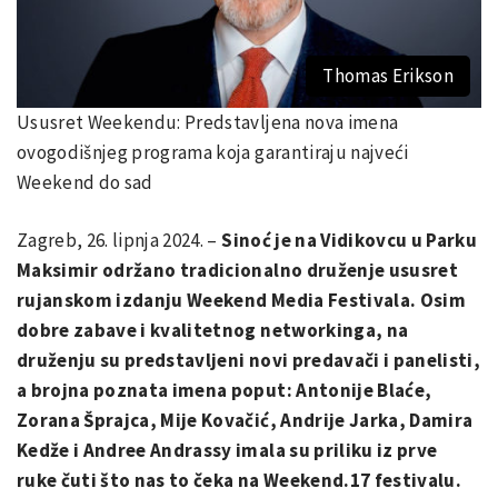
Thomas Erikson
Ususret Weekendu: Predstavljena nova imena
ovogodišnjeg programa koja garantiraju najveći
Weekend do sad
Zagreb, 26. lipnja 2024. –
Sinoć je na Vidikovcu u Parku
Maksimir održano tradicionalno druženje ususret
rujanskom izdanju Weekend Media Festivala. Osim
dobre zabave i kvalitetnog networkinga, na
druženju su predstavljeni novi predavači i panelisti,
a brojna poznata imena poput: Antonije Blaće,
Zorana Šprajca, Mije Kovačić, Andrije Jarka, Damira
Kedže i Andree Andrassy imala su priliku iz prve
ruke čuti što nas to čeka na Weekend.17 festivalu.