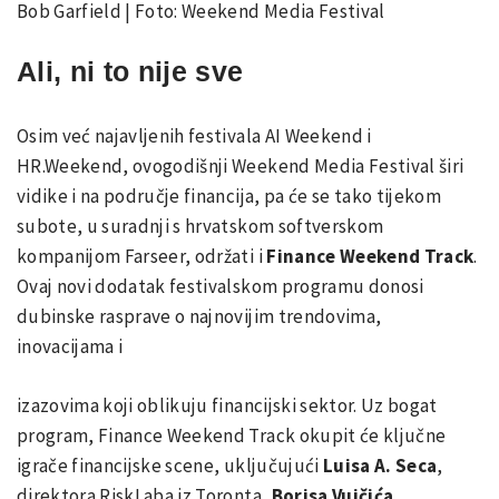
Bob Garfield | Foto: Weekend Media Festival
Ali, ni to nije sve
Osim već najavljenih festivala AI Weekend i
HR.Weekend, ovogodišnji Weekend Media Festival širi
vidike i na područje financija, pa će se tako tijekom
subote, u suradnji s hrvatskom softverskom
kompanijom Farseer, održati i
Finance Weekend Track
.
Ovaj novi dodatak festivalskom programu donosi
dubinske rasprave o najnovijim trendovima,
inovacijama i
izazovima koji oblikuju financijski sektor. Uz bogat
program, Finance Weekend Track okupit će ključne
igrače financijske scene, uključujući
Luisa A. Seca
,
direktora RiskLaba iz Toronta,
Borisa Vujčića
,