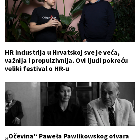
HR industrija u Hrvatskoj sve je veća,
važnija i propulzivnija. Ovi ljudi pokreću
veliki festival o HR-u
„Očevina“ Paweła Pawlikowskog otvara