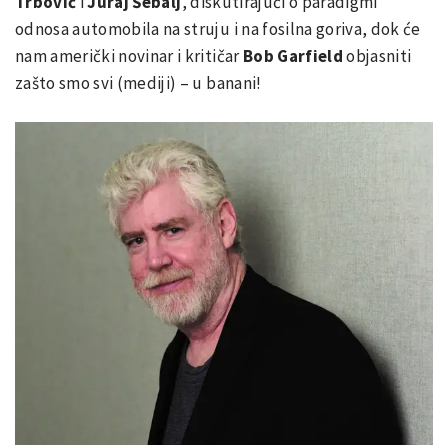
Trbović
i
Juraj Šebalj
, diskutirajući o paradigmi
odnosa automobila na struju i na fosilna goriva, dok će
nam američki novinar i kritičar
Bob Garfield
objasniti
zašto smo svi (mediji) – u banani!