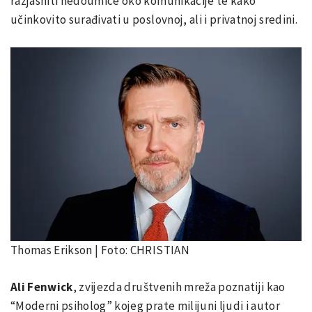
razjasniti nedoumice oko komunikacije te kako
učinkovito surađivati u poslovnoj, ali i privatnoj sredini.
Thomas Erikson | Foto: CHRISTIAN
Ali Fenwick
, zvijezda društvenih mreža poznatiji kao
“Moderni psiholog” kojeg prate milijuni ljudi i autor