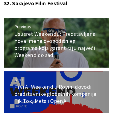
32. Sarajevo Film Festival
Post
Previous
navigation
Ususret Weekendu: Predstavljena
Previous
post:
nova imena ovogodišnjeg
programa koja garantiraju najveći
Weekend do sad
Next
Prvi AI Weekend u Rovinj dovodi
Next
post:
predstavnike globalnih kompanija
Tik Tok, Meta i OpenAI