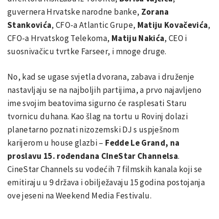
guvernera Hrvatske narodne banke,
Zorana
Stankovića
, CFO-a Atlantic Grupe,
Matiju Kovačevića
,
CFO-a Hrvatskog Telekoma,
Matiju Nakića
, CEO i
suosnivačicu tvrtke Farseer, i mnoge druge.
No, kad se ugase svjetla dvorana, zabava i druženje
nastavljaju se na najboljih partijima, a prvo najavljeno
ime svojim beatovima sigurno će rasplesati Staru
tvornicu duhana. Kao šlag na tortu u Rovinj dolazi
planetarno poznati nizozemski DJ s uspješnom
karijerom u house glazbi –
Fedde Le Grand, na
proslavu 15. rođendana CIneStar Channelsa
.
CineStar Channels su vodećih 7 filmskih kanala koji se
emitiraju u 9 država i obilježavaju 15 godina postojanja
ove jeseni na Weekend Media Festivalu.