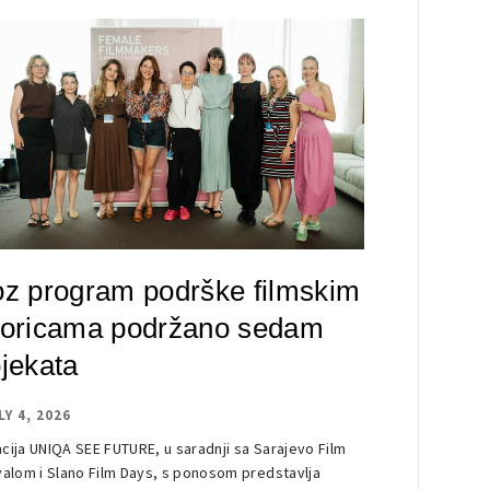
oz program podrške filmskim
toricama podržano sedam
jekata
LY 4, 2026
cija UNIQA SEE FUTURE, u saradnji sa Sarajevo Film
valom i Slano Film Days, s ponosom predstavlja