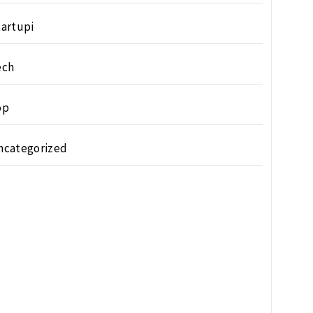
tartupi
ech
op
ncategorized