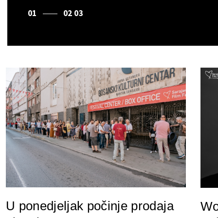
1
2
3
U ponedjeljak počinje prodaja
Wo