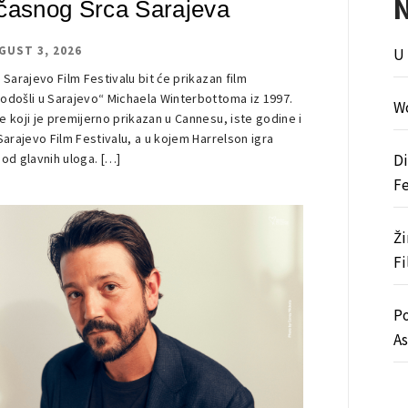
časnog Srca Sarajeva
GUST 3, 2026
U 
 Sarajevo Film Festivalu bit će prikazan film
odošli u Sarajevo“ Michaela Winterbottoma iz 1997.
Wo
e koji je premijerno prikazan u Cannesu, iste godine i
 Sarajevo Film Festivalu, a u kojem Harrelson igra
 od glavnih uloga. […]
Di
Fe
Ži
Fi
Po
As