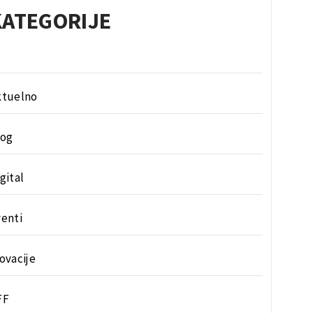
KATEGORIJE
ktuelno
log
gital
enti
ovacije
FF