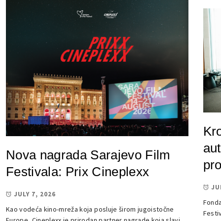
Kr
au
Nova nagrada Sarajevo Film
pro
Festivala: Prix Cineplexx
JU
JULY 7, 2026
Fonda
Kao vodeća kino-mreža koja posluje širom jugoistočne
Festi
Europe, Cineplexx je prirodan partner nagrade koja slavi