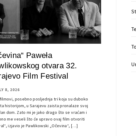
S
T
T
čevina“ Paweła
wlikowskog otvara 32.
U
ajevo Film Festival
LY 8, 2026
 filmovi, posebno posljednja tri koja su duboko
ta historijom, u Sarajevu zaista pronalaze svoj
dan dom. Zato mi je jako drago što se vraćam i
no me veseli što će upravo ovaj film otvoriti
val“, izjavio je Pawlikowski „Očevina“, […]