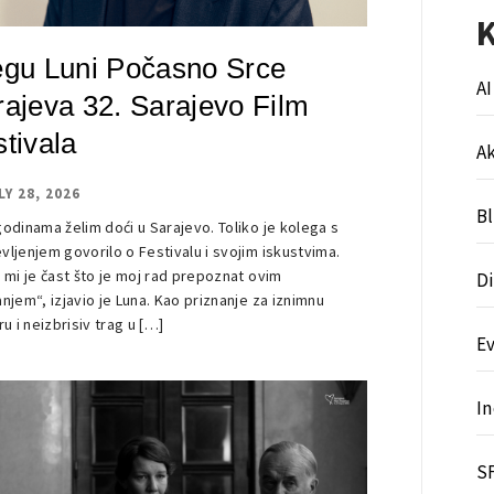
egu Luni Počasno Srce
AI
rajeva 32. Sarajevo Film
tivala
A
LY 28, 2026
B
godinama želim doći u Sarajevo. Toliko je kolega s
vljenjem govorilo o Festivalu i svojim iskustvima.
a mi je čast što je moj rad prepoznat ovim
Di
anjem“, izjavio je Luna. Kao priznanje za iznimnu
ru i neizbrisiv trag u […]
Ev
In
S