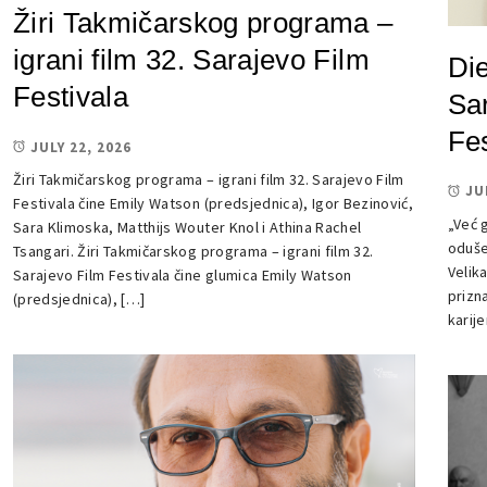
Žiri Takmičarskog programa –
igrani film 32. Sarajevo Film
Di
Festivala
Sa
Fes
JULY 22, 2026
Žiri Takmičarskog programa – igrani film 32. Sarajevo Film
JU
Festivala čine Emily Watson (predsjednica), Igor Bezinović,
„Već 
Sara Klimoska, Matthijs Wouter Knol i Athina Rachel
oduše
Tsangari. Žiri Takmičarskog programa – igrani film 32.
Velik
Sarajevo Film Festivala čine glumica Emily Watson
prizn
(predsjednica), […]
karije