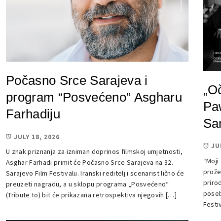
Počasno Srce Sarajeva i
„O
program “Posvećeno” Asgharu
Pa
Farhadiju
Sar
JULY 18, 2026
JU
U znak priznanja za izniman doprinos filmskoj umjetnosti,
“Moji
Asghar Farhadi primit će Počasno Srce Sarajeva na 32.
prože
Sarajevo Film Festivalu. Iranski reditelj i scenarist lično će
priro
preuzeti nagradu, a u sklopu programa „Posvećeno“
poseb
(Tribute to) bit će prikazana retrospektiva njegovih […]
Festi