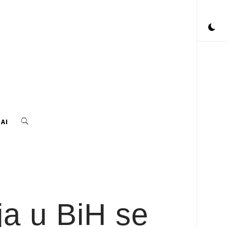
AI
a u BiH se