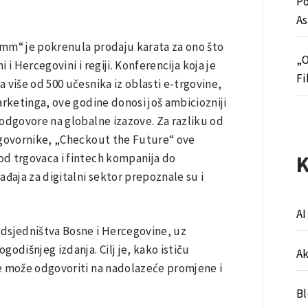
Po
As
Comm“ je pokrenula prodaju karata za ono što
„O
 i Hercegovini i regiji. Konferencija koja je
Fi
 više od 500 učesnika iz oblasti e-trgovine,
marketinga, ove godine donosi još ambiciozniji
odgovore na globalne izazove. Za razliku od
 govornike, „Checkout the Future“ ove
 od trgovaca i fintech kompanija do
gađaja za digitalni sektor prepoznale su i
AI
edsjedništva Bosne i Hercegovine, uz
godišnjeg izdanja. Cilj je, kako ističu
A
šte može odgovoriti na nadolazeće promjene i
B