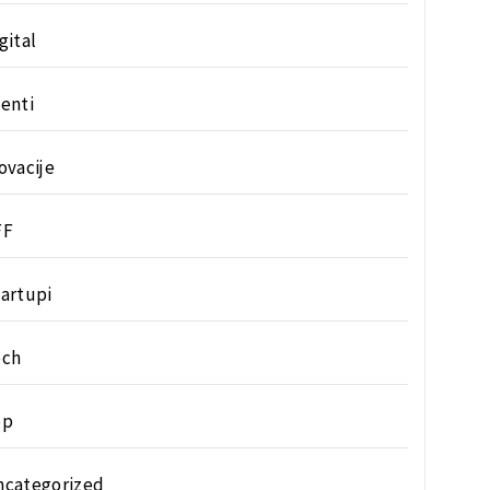
gital
enti
ovacije
FF
artupi
ech
op
ncategorized