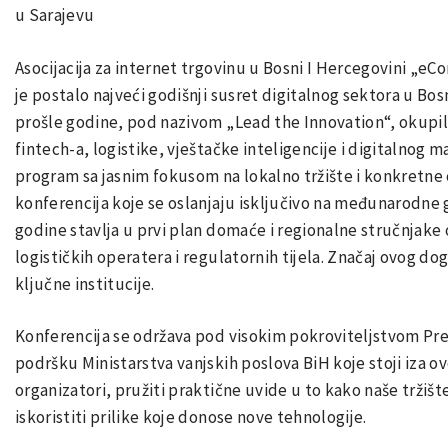
u Sarajevu
Asocijacija za internet trgovinu u Bosni I Hercegovini „e
je postalo najveći godišnji susret digitalnog sektora u Bosni
prošle godine, pod nazivom „Lead the Innovation“, okupila
fintech-a, logistike, vještačke inteligencije i digitalnog 
program sa jasnim fokusom na lokalno tržište i konkretne 
konferencija koje se oslanjaju isključivo na međunarodne
godine stavlja u prvi plan domaće i regionalne stručnjake
logističkih operatera i regulatornih tijela. Značaj ovog do
ključne institucije.
Konferencija se održava pod visokim pokroviteljstvom Pr
podršku Ministarstva vanjskih poslova BiH koje stoji iza ovo
organizatori, pružiti praktične uvide u to kako naše trži
iskoristiti prilike koje donose nove tehnologije.