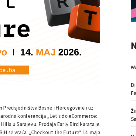
Wo
Di
Fe
Predsjedništva Bosne i Hercegovine i uz
Ži
narodna konferencija „Let’s do eCommerce:
Sa
ills u Sarajevu. Prodaja Early Bird karata je
u BiH se vraća: „Checkout the Future“ 14. maja