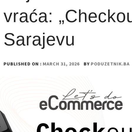
vraća: „Checkou
Sarajevu
PUBLISHED ON :
MARCH 31, 2026
BY
PODUZETNIK.BA