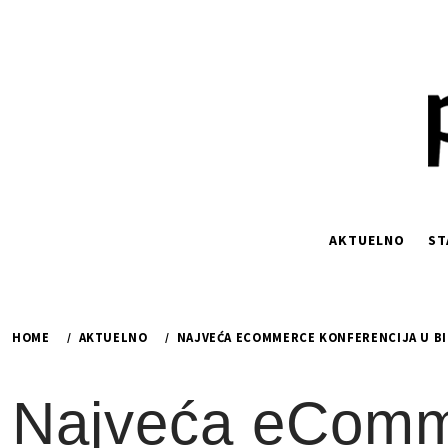
Skip
to
content
AKTUELNO
ST
HOME
AKTUELNO
NAJVEĆA ECOMMERCE KONFERENCIJA U BIH
Najveća eComme