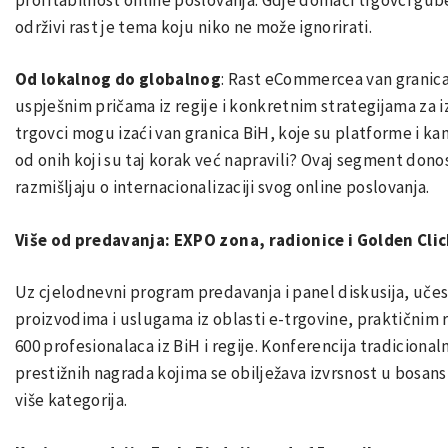
održivi rast je tema koju niko ne može ignorirati.
Od lokalnog do globalnog
: Rast eCommercea van granica
uspješnim pričama iz regije i konkretnim strategijama za
trgovci mogu izaći van granica BiH, koje su platforme i ka
od onih koji su taj korak već napravili? Ovaj segment donosi
razmišljaju o internacionalizaciji svog online poslovanja.
Više od predavanja: EXPO zona, radionice i Golden Cli
Uz cjelodnevni program predavanja i panel diskusija, učesn
proizvodima i uslugama iz oblasti e-trgovine, praktičnim 
600 profesionalaca iz BiH i regije. Konferencija tradiciona
prestižnih nagrada kojima se obilježava izvrsnost u bo
više kategorija.