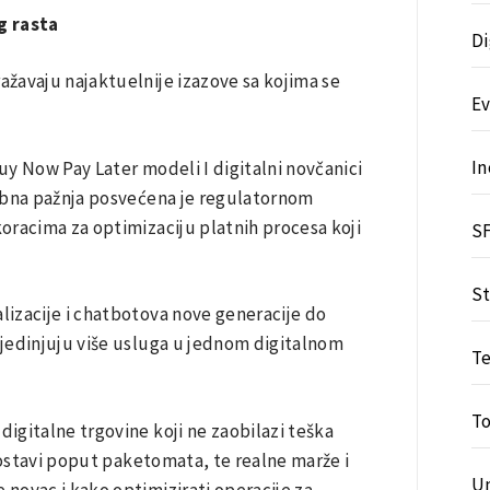
g rasta
Di
ažavaju najaktuelnije izazove sa kojima se
Ev
In
y Now Pay Later modeli I digitalni novčanici
sebna pažnja posvećena je regulatornom
oracima za optimizaciju platnih procesa koji
S
St
lizacije i chatbotova nove generacije do
jedinjuju više usluga u jednom digitalnom
T
T
igitalne trgovine koji ne zaobilazi teška
u dostavi poput paketomata, te realne marže i
U
 novac i kako optimizirati operacije za