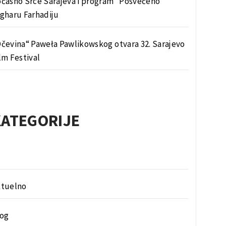
časno Srce Sarajeva i program “Posvećeno”
gharu Farhadiju
čevina“ Paweła Pawlikowskog otvara 32. Sarajevo
lm Festival
KATEGORIJE
ktuelno
log