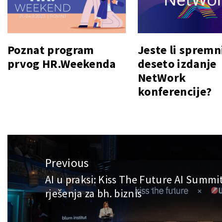
Poznat program
Jeste li spremn
prvog HR.Weekenda
deseto izdanje
NetWork
konferencije?
Post
Previous
navigation
AI u praksi: Kiss The Future AI Summ
Previous
rješenja za bh. biznis
post: