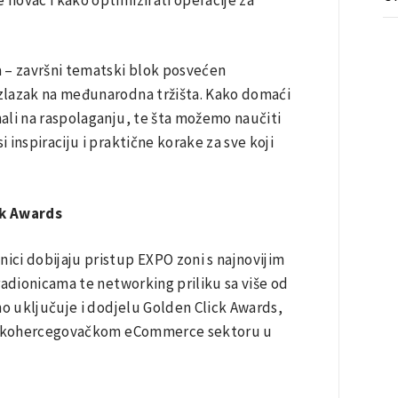
 – završni tematski blok posvećen
 izlazak na međunarodna tržišta. Kako domaći
nali na raspolaganju, te šta možemo naučiti
 inspiraciju i praktične korake za sve koji
ck Awards
ici dobijaju pristup EXPO zoni s najnovijim
radionicama te networking priliku sa više od
lno uključuje i dodjelu Golden Click Awards,
sanskohercegovačkom eCommerce sektoru u