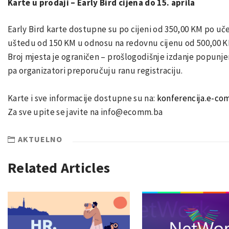
Karte u prodaji – Early Bird cijena do 15. aprila
Early Bird karte dostupne su po cijeni od 350,00 KM po uč
uštedu od 150 KM u odnosu na redovnu cijenu od 500,00 KM
Broj mjesta je ograničen – prošlogodišnje izdanje popunj
pa organizatori preporučuju ranu registraciju.
Karte i sve informacije dostupne su na:
konferencija.e-co
Za sve upite se javite na info@ecomm.ba
AKTUELNO
Related Articles