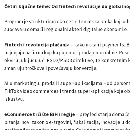
Četiri ključne teme: Od fintech revolucije do globalno
Program je strukturiran oko četiri tematska bloka koji odr
suočavaju domaći i regionalni akteri digitalne ekonomije.
Fintech i revolucija plaćanja
– kako instant payments, Bu
mijenjaju način na koji kupujemo i prodajemo online. Po
okviru, uključujući PSD2/PSD3 direktive, te konkretnim k
smanjuju troškove i povećavaju konverzije.
AI u marketingu, prodaji i super-aplikacijama – od persona
TikTok video commercea i trenda super-aplikacija koje ob
iskustvu.
eCommerce tržište BiH i regije
– pregled stanja domaće d
pitanja: novi zakon o e-trgovini, fiskalizacija, inovacije 
profitabilnost online poslovanja. Gdje domaći trgovci gube