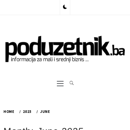
Skip
to
content
Primary
Menu
HOME
2025
JUNE