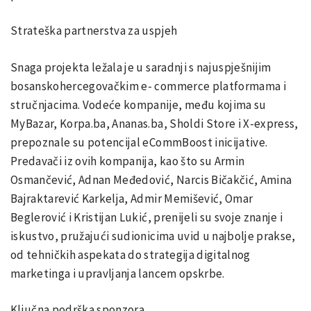
Strateška partnerstva za uspjeh
Snaga projekta ležala je u saradnji s najuspješnijim
bosanskohercegovačkim e- commerce platformama i
stručnjacima. Vodeće kompanije, među kojima su
MyBazar, Korpa.ba, Ananas.ba, Sholdi Store i X-express,
prepoznale su potencijal eCommBoost inicijative.
Predavači iz ovih kompanija, kao što su Armin
Osmančević, Adnan Međedović, Narcis Bičakčić, Amina
Bajraktarević Karkelja, Admir Memišević, Omar
Beglerović i Kristijan Lukić, prenijeli su svoje znanje i
iskustvo, pružajući sudionicima uvid u najbolje prakse,
od tehničkih aspekata do strategija digitalnog
marketinga i upravljanja lancem opskrbe.
Ključna podrška sponzora