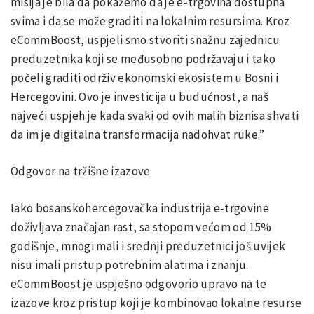
misija je bila da pokažemo da je e-trgovina dostupna
svima i da se može graditi na lokalnim resursima. Kroz
eCommBoost, uspjeli smo stvoriti snažnu zajednicu
preduzetnika koji se međusobno podržavaju i tako
počeli graditi održiv ekonomski ekosistem u Bosni i
Hercegovini. Ovo je investicija u budućnost, a naš
najveći uspjeh je kada svaki od ovih malih biznisa shvati
da im je digitalna transformacija nadohvat ruke.”
Odgovor na tržišne izazove
Iako bosanskohercegovačka industrija e-trgovine
doživljava značajan rast, sa stopom većom od 15%
godišnje, mnogi mali i srednji preduzetnici još uvijek
nisu imali pristup potrebnim alatima i znanju.
eCommBoost je uspješno odgovorio upravo na te
izazove kroz pristup koji je kombinovao lokalne resurse