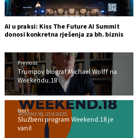
AI u praksi: Kiss The Future AI Summit
donosi konkretna rješenja za bh. biznis
Post
Previous
navigation
Trumpov biograf Michael Wolff na
Previous
post:
Weekendu.18
Next
Službeni program Weekend.18 je
Next
post:
vani!