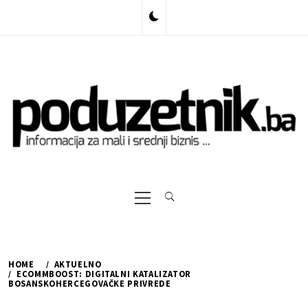
Skip
to
content
Primary
Menu
HOME
AKTUELNO
ECOMMBOOST: DIGITALNI KATALIZATOR
BOSANSKOHERCEGOVAČKE PRIVREDE