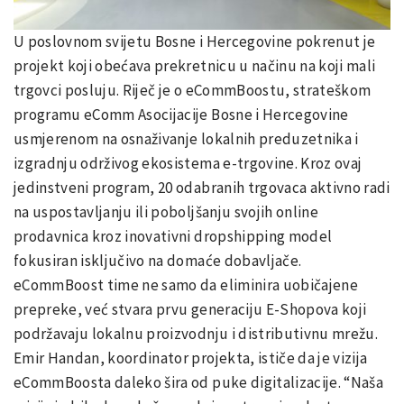
U poslovnom svijetu Bosne i Hercegovine pokrenut je
projekt koji obećava prekretnicu u načinu na koji mali
trgovci posluju. Riječ je o eCommBoostu, strateškom
programu eComm Asocijacije Bosne i Hercegovine
usmjerenom na osnaživanje lokalnih preduzetnika i
izgradnju održivog ekosistema e-trgovine. Kroz ovaj
jedinstveni program, 20 odabranih trgovaca aktivno radi
na uspostavljanju ili poboljšanju svojih online
prodavnica kroz inovativni dropshipping model
fokusiran isključivo na domaće dobavljače.
eCommBoost time ne samo da eliminira uobičajene
prepreke, već stvara prvu generaciju E-Shopova koji
podržavaju lokalnu proizvodnju i distributivnu mrežu.
Emir Handan, koordinator projekta, ističe da je vizija
eCommBoosta daleko šira od puke digitalizacije. “Naša