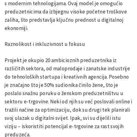
s modernim tehnologijama. Ovaj model je omogućio
preduzetnicima da izbjegnu visoke početne troškove
zaliha, što predstavlja ključnu prednost u digitalnoj
ekonomiji.
Raznolikost i inkluzivnost u fokusu
Projekt je okupio 20 ambicioznih preduzetnika iz
različitih sektora, od maloprodaje i zanatske industrije
do tehnoloških startupa i kreativnih agencija. Posebno
je značajno što je 50% sudionika činilo žene, što je
poslalo snažnu poruku o ženskom preduzetništvu u
sektoru e-trgovine. Neki od njih su već poslovali online i
tražili načine za optimizaciju, dok su drugi tek planirali
svoj ulazak u digitalni svijet. Ipak, svi su dijelili istu
viziju – iskoristiti potencijal e-trgovine za rast svojih
preduzeća.