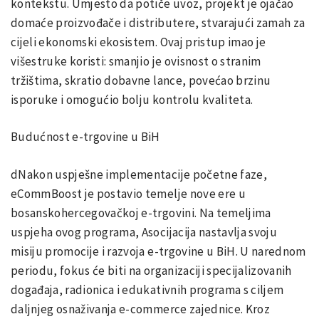
kontekstu. Umjesto da potiče uvoz, projekt je ojačao
domaće proizvođače i distributere, stvarajući zamah za
cijeli ekonomski ekosistem. Ovaj pristup imao je
višestruke koristi: smanjio je ovisnost o stranim
tržištima, skratio dobavne lance, povećao brzinu
isporuke i omogućio bolju kontrolu kvaliteta.
Budućnost e-trgovine u BiH
dNakon uspješne implementacije početne faze,
eCommBoost je postavio temelje nove ere u
bosanskohercegovačkoj e-trgovini. Na temeljima
uspjeha ovog programa, Asocijacija nastavlja svoju
misiju promocije i razvoja e-trgovine u BiH. U narednom
periodu, fokus će biti na organizaciji specijalizovanih
događaja, radionica i edukativnih programa s ciljem
daljnjeg osnaživanja e-commerce zajednice. Kroz