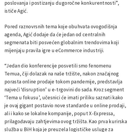
poslovanja i postizanju dugoročne konkurentnosti”,
ističe Agić.
Pored raznovrsnih tema koje obuhvata ovogodišnja
agenda, Agić dodaje da će jedan od centralnih
segmenata biti posvećen globalnim trendovima koji
mijenjaju pravila igre u eCommerce industriji.
“Jedan dio konferencije posvetili smo fenomenu
Temua, čiji dolazak na naše tržište, nakon značajnog
porasta online prodaje tokom pandemije, predstavlja
najveći ‘disruption’ u e-trgovini do sada. Kroz segment
‘Tema u fokusu’, učesnici će imati priliku saznati kako
je ovaj gigant postavio nove standarde u online prodaji,
ali i kako se lokalne kompanije, poput X-Expressa,
prilagođavaju zahtjevima ovog tržišta. Kao prva kurirska
služba u BiH koja je preuzela logističke usluge za