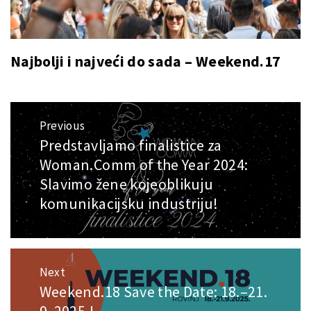
Najbolji i najveći do sada – Weekend.17
Post
Previous
navigation
Predstavljamo finalistice za
Previous
post:
Woman.Comm of the Year 2024:
Slavimo žene kojeoblikuju
komunikacijsku industriju!
Next
Weekend.18 Save the Date: 18.–21.
Next
post: