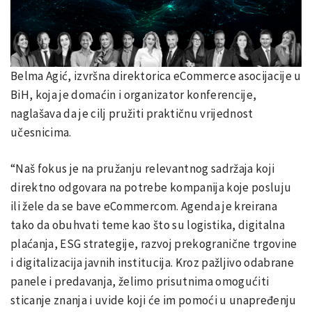
Belma Agić, izvršna direktorica eCommerce asocijacije u
BiH, koja je domaćin i organizator konferencije,
naglašava da je cilj pružiti praktičnu vrijednost
učesnicima.
“Naš fokus je na pružanju relevantnog sadržaja koji
direktno odgovara na potrebe kompanija koje posluju
ili žele da se bave eCommercom. Agenda je kreirana
tako da obuhvati teme kao što su logistika, digitalna
plaćanja, ESG strategije, razvoj prekogranične trgovine
i digitalizacija javnih institucija. Kroz pažljivo odabrane
panele i predavanja, želimo prisutnima omogućiti
sticanje znanja i uvide koji će im pomoći u unapređenju