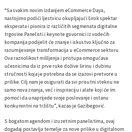
“Sa svakim novim izdanjem eCommerce Daya,
nastojimo podići ljestvicu okupljajući širok spektar
eksperata i pionira iz različitih segmenata digitalne
trgovine Panelisti i keynote govornici iz vodećih
kompanija podijelit će znanje i iskustvo ključno za
razumijevanje transformacija u eCommerce sektoru.
Ova raznolikost mišljenja i pristupa omogućava
učesnicima da iz prve ruke dožive širinu i dubinu
stručnosti koja je potrebna da se izazovi pretvore u
prilike. Cilj nam je osigurati da svi prisutni steknu ne
samo nova znanja, već i inspiraciju i alate koji će im
pomoći da unaprijede svoje poslovanje i ostanu
konkurentni na tržištu”, kazao je Gazibegović.
S bogatom agendom i izuzetnim panelistima, ovaj
događaj postavlja temelje za nove prilike u digitalnom