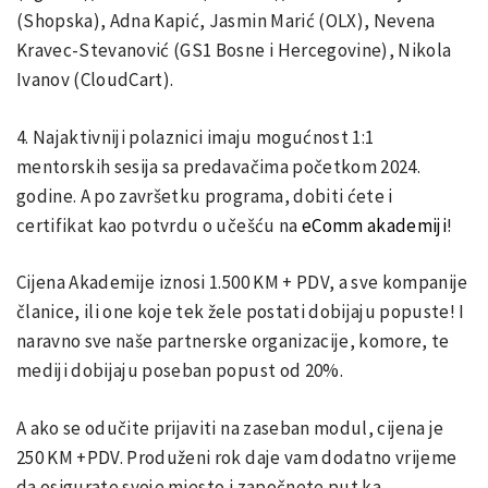
(Shopska), Adna Kapić, Jasmin Marić (OLX), Nevena
Kravec-Stevanović (GS1 Bosne i Hercegovine), Nikola
Ivanov (CloudCart).
4. Najaktivniji polaznici imaju mogućnost 1:1
mentorskih sesija sa predavačima početkom 2024.
godine. A po završetku programa, dobiti ćete i
certifikat kao potvrdu o učešću na
eComm akademiji
!
Cijena Akademije iznosi 1.500 KM + PDV, a sve kompanije
članice, ili one koje tek žele postati dobijaju popuste! I
naravno sve naše partnerske organizacije, komore, te
mediji dobijaju poseban popust od 20%.
A ako se odučite prijaviti na zaseban modul, cijena je
250 KM +PDV. Produženi rok daje vam dodatno vrijeme
da osigurate svoje mjesto i započnete put ka