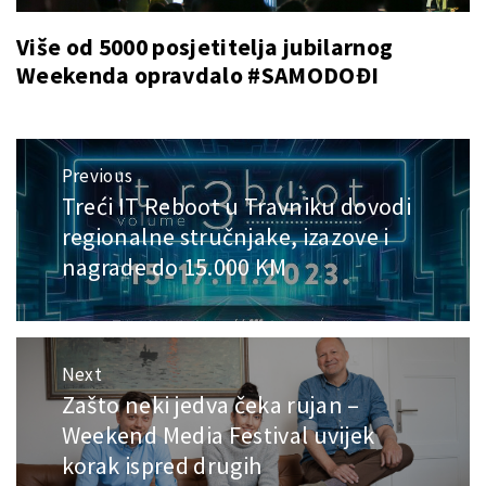
Više od 5000 posjetitelja jubilarnog
Weekenda opravdalo #SAMODOĐI
Post
Previous
navigation
Treći IT Reboot u Travniku dovodi
Previous
post:
regionalne stručnjake, izazove i
nagrade do 15.000 KM
Next
Zašto neki jedva čeka rujan –
Next
post:
Weekend Media Festival uvijek
korak ispred drugih