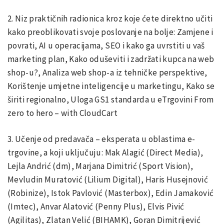
2. Niz praktičnih radionica kroz koje ćete direktno učiti
kako preoblikovati svoje poslovanje na bolje: Zamjene i
povrati, AI u operacijama, SEO i kako ga uvrstiti u vaš
marketing plan, Kako oduševiti i zadržati kupca na web
shop-u?, Analiza web shop-a iz tehničke perspektive,
Korištenje umjetne inteligencije u marketingu, Kako se
širiti regionalno, Uloga GS1 standarda u eTrgovini From
zero to hero – with CloudCart
3. Učenje od predavača – eksperata u oblastima e-
trgovine, a koji uključuju: Mak Alagić (Direct Media),
Lejla Andrić (dm), Marjana Dimitrić (Sport Vision),
Mevludin Muratović (Lilium Digital), Haris Husejnović
(Robinize), Istok Pavlović (Masterbox), Edin Jamaković
(Imtec), Anvar Alatović (Penny Plus), Elvis Pivić
(Agilitas), Zlatan Velić (BIHAMK), Goran Dimitrijević