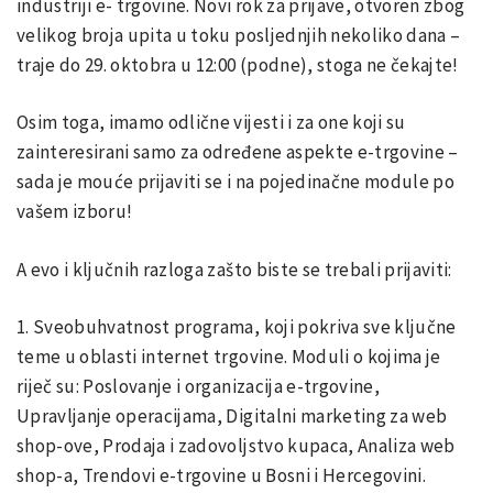
industriji e- trgovine. Novi rok za prijave, otvoren zbog
velikog broja upita u toku posljednjih nekoliko dana –
traje do 29. oktobra u 12:00 (podne), stoga ne čekajte!
Osim toga, imamo odlične vijesti i za one koji su
zainteresirani samo za određene aspekte e-trgovine –
sada je mouće prijaviti se i na pojedinačne module po
vašem izboru!
A evo i ključnih razloga zašto biste se trebali prijaviti:
1. Sveobuhvatnost programa, koji pokriva sve ključne
teme u oblasti internet trgovine. Moduli o kojima je
riječ su: Poslovanje i organizacija e-trgovine,
Upravljanje operacijama, Digitalni marketing za web
shop-ove, Prodaja i zadovoljstvo kupaca, Analiza web
shop-a, Trendovi e-trgovine u Bosni i Hercegovini.