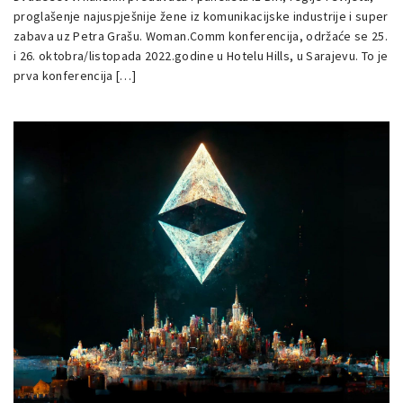
proglašenje najuspješnije žene iz komunikacijske industrije i super
zabava uz Petra Grašu. Woman.Comm konferencija, održaće se 25.
i 26. oktobra/listopada 2022.godine u Hotelu Hills, u Sarajevu. To je
prva konferencija […]