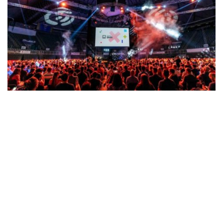
Infobip očekuje više od 4000
developera i IT stručnjaka na
rekordnom Shiftu
SEPTEMBER 3, 2022
Infobip Shift, najveća developerska konferencija u ovom dijelu
Europe, održat će se 19. i 20. rujna u zadarskom ŠC Višnjik.
Rekordno izdanje Infobip Shifta obilježit će bogat program i