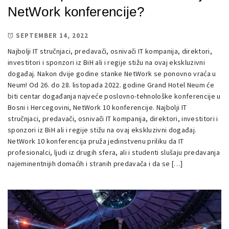
NetWork konferencije?
SEPTEMBER 14, 2022
Najbolji IT stručnjaci, predavači, osnivači IT kompanija, direktori,
investitori i sponzori iz BiH ali i regije stižu na ovaj ekskluzivni
događaj. Nakon dvije godine stanke NetWork se ponovno vraća u
Neum! Od 26. do 28. listopada 2022. godine Grand Hotel Neum će
biti centar događanja najveće poslovno-tehnološke konferencije u
Bosni i Hercegovini, NetWork 10 konferencije. Najbolji IT
stručnjaci, predavači, osnivači IT kompanija, direktori, investitori i
sponzori iz BiH ali i regije stižu na ovaj ekskluzivni događaj.
NetWork 10 konferencija pruža jedinstvenu priliku da IT
profesionalci, ljudi iz drugih sfera, ali i studenti slušaju predavanja
najeminentnijih domaćih i stranih predavača i da se […]